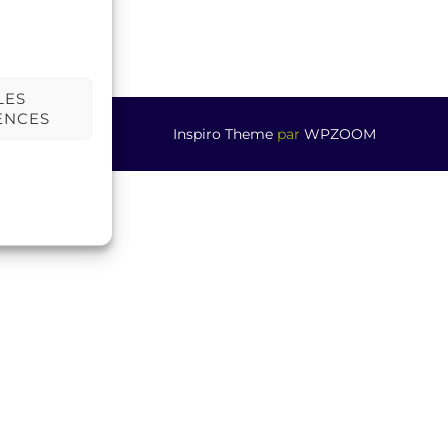
LES
ENCES
Inspiro Theme
par
WPZOOM