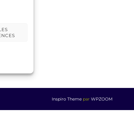
LES
ENCES
Inspiro Theme
par
WPZOOM