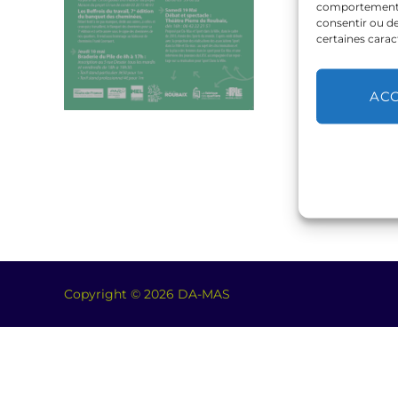
comportement de
consentir ou de
certaines carac
AC
Copyright © 2026 DA-MAS