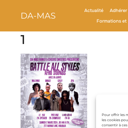
contenu
Aller
principal
au
Actualité
Adhérer 
DA-MAS
contenu
Formations et 
1
Pour offrir les
les cookies pou
consentir à ces