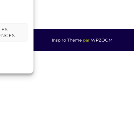
LES
ENCES
Inspiro Theme
par
WPZOOM