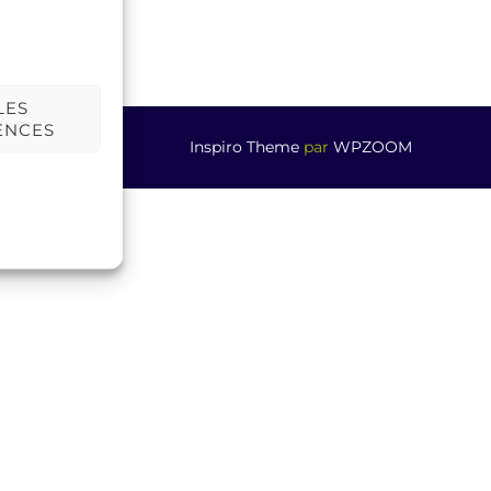
LES
ENCES
Inspiro Theme
par
WPZOOM