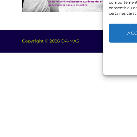
comportement de
consentir ou de
certaines carac
AC
Copyright © 2026 DA-MAS