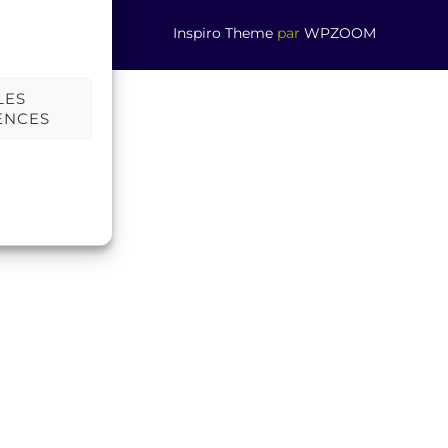
Inspiro Theme
par
WPZOOM
LES
ENCES