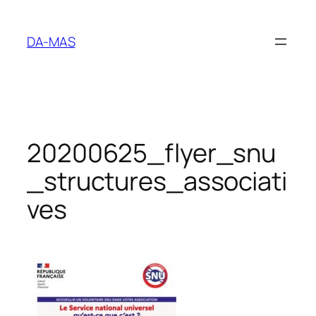
Aller
au
DA-MAS
contenu
20200625_flyer_snu
_structures_associati
ves