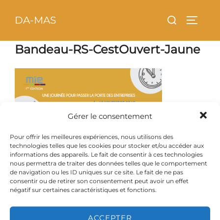
Aller
principal
Rechercher :
DA-MAS
au
PERMU
contenu
Bandeau-RS-CestOuvert-Jaune
Gérer le consentement
Pour offrir les meilleures expériences, nous utilisons des
technologies telles que les cookies pour stocker et/ou accéder aux
informations des appareils. Le fait de consentir à ces technologies
nous permettra de traiter des données telles que le comportement
de navigation ou les ID uniques sur ce site. Le fait de ne pas
consentir ou de retirer son consentement peut avoir un effet
négatif sur certaines caractéristiques et fonctions.
Copyright © 2026 DA-MAS
Inspiro Theme
par
WPZOOM
ACCEPTER