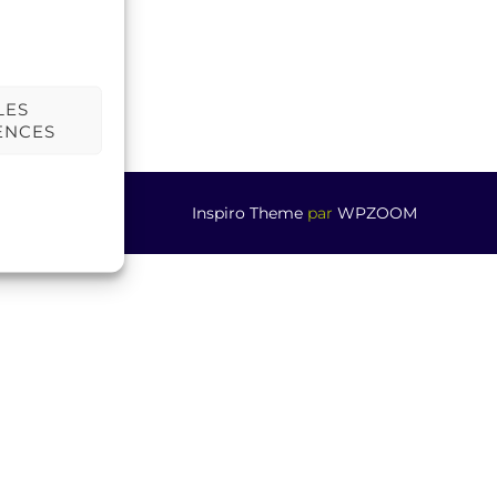
LES
ENCES
Inspiro Theme
par
WPZOOM