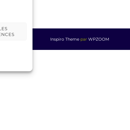
LES
ENCES
Inspiro Theme
par
WPZOOM