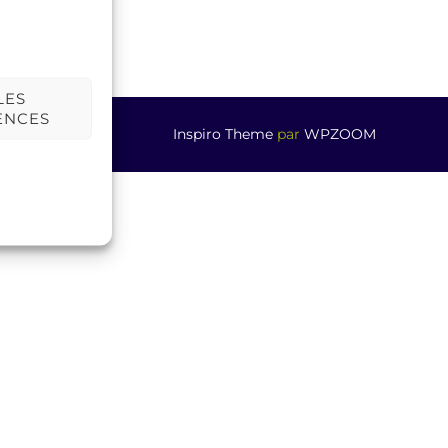
LES
ENCES
Inspiro Theme
par
WPZOOM