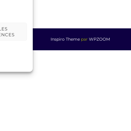
LES
ENCES
Inspiro Theme
par
WPZOOM