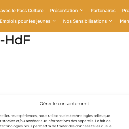
avec le Pass Culture
Présentation
Partenaires
Pro
Emplois pour les jeunes
Nos Sensibilisations
Men
2-HdF
Gérer le consentement
 meilleures expériences, nous utilisons des technologies telles que
r stocker et/ou accéder aux informations des appareils. Le fait de
 technologies nous permettra de traiter des données telles que le