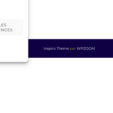
LES
ENCES
Inspiro Theme
par
WPZOOM