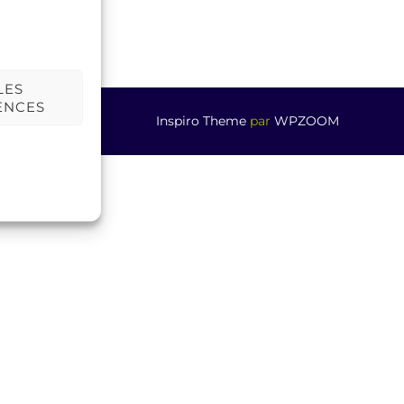
LES
ENCES
Inspiro Theme
par
WPZOOM