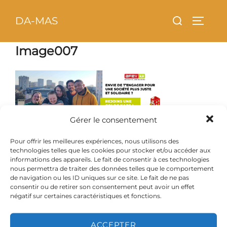
Aller
principal
Rechercher :
DA-MAS
au
PERMU
contenu
Image007
Gérer le consentement
Pour offrir les meilleures expériences, nous utilisons des
technologies telles que les cookies pour stocker et/ou accéder aux
informations des appareils. Le fait de consentir à ces technologies
nous permettra de traiter des données telles que le comportement
Copyright © 2026 DA-MAS
de navigation ou les ID uniques sur ce site. Le fait de ne pas
Inspiro Theme
par
WPZOOM
consentir ou de retirer son consentement peut avoir un effet
négatif sur certaines caractéristiques et fonctions.
ACCEPTER