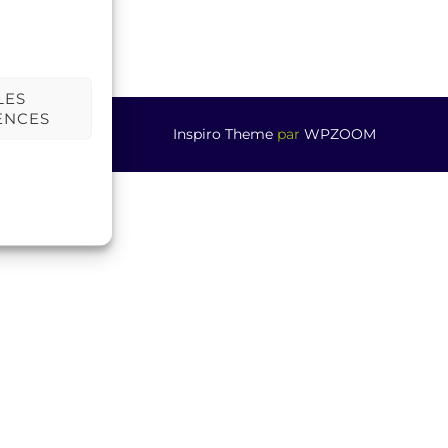
LES
ENCES
Inspiro Theme
par
WPZOOM