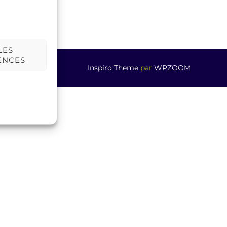
LES
ENCES
Inspiro Theme
par
WPZOOM