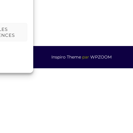
LES
ENCES
Inspiro Theme
par
WPZOOM