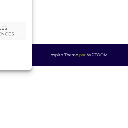
LES
ENCES
Inspiro Theme
par
WPZOOM