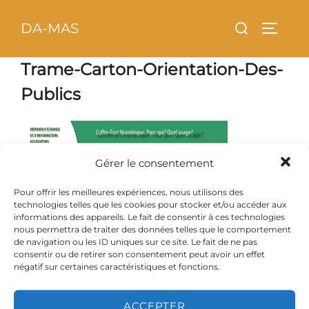
Aller
principal
Rechercher :
DA-MAS
au
PERMU
contenu
Trame-Carton-Orientation-Des-
Publics
Gérer le consentement
Pour offrir les meilleures expériences, nous utilisons des
technologies telles que les cookies pour stocker et/ou accéder aux
informations des appareils. Le fait de consentir à ces technologies
nous permettra de traiter des données telles que le comportement
de navigation ou les ID uniques sur ce site. Le fait de ne pas
consentir ou de retirer son consentement peut avoir un effet
négatif sur certaines caractéristiques et fonctions.
Copyright © 2026 DA-MAS
ACCEPTER
Inspiro Theme
par
WPZOOM