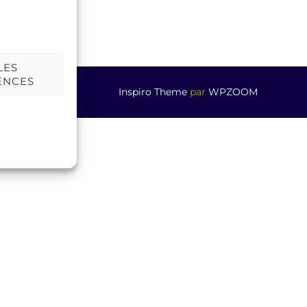
LES
ENCES
Inspiro Theme
par
WPZOOM