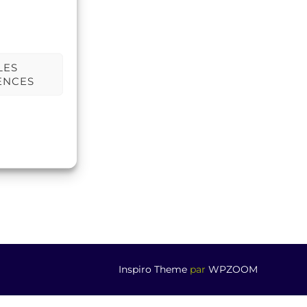
LES
ENCES
Inspiro Theme
par
WPZOOM