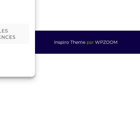
LES
ENCES
Inspiro Theme
par
WPZOOM