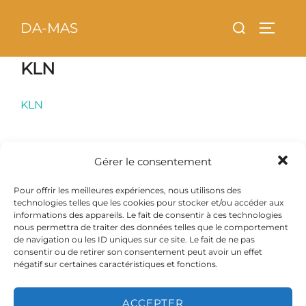
Aller
principal
Rechercher :
DA-MAS
au
PERMU
contenu
KLN
KLN
Gérer le consentement
Copyright © 2026 DA-MAS
Pour offrir les meilleures expériences, nous utilisons des
Inspiro Theme
par
WPZOOM
technologies telles que les cookies pour stocker et/ou accéder aux
informations des appareils. Le fait de consentir à ces technologies
nous permettra de traiter des données telles que le comportement
de navigation ou les ID uniques sur ce site. Le fait de ne pas
consentir ou de retirer son consentement peut avoir un effet
négatif sur certaines caractéristiques et fonctions.
ACCEPTER