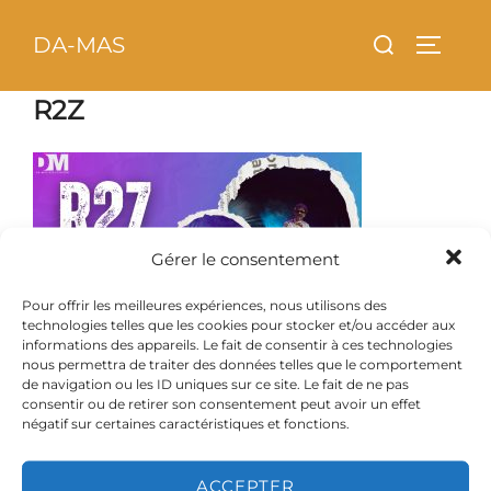
Aller
principal
Rechercher :
DA-MAS
au
PERMU
contenu
R2Z
Gérer le consentement
Pour offrir les meilleures expériences, nous utilisons des
technologies telles que les cookies pour stocker et/ou accéder aux
informations des appareils. Le fait de consentir à ces technologies
nous permettra de traiter des données telles que le comportement
de navigation ou les ID uniques sur ce site. Le fait de ne pas
consentir ou de retirer son consentement peut avoir un effet
négatif sur certaines caractéristiques et fonctions.
Copyright © 2026 DA-MAS
Inspiro Theme
par
WPZOOM
ACCEPTER