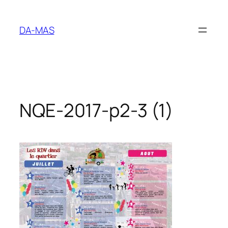
Aller
au
DA-MAS
contenu
NQE-2017-p2-3 (1)