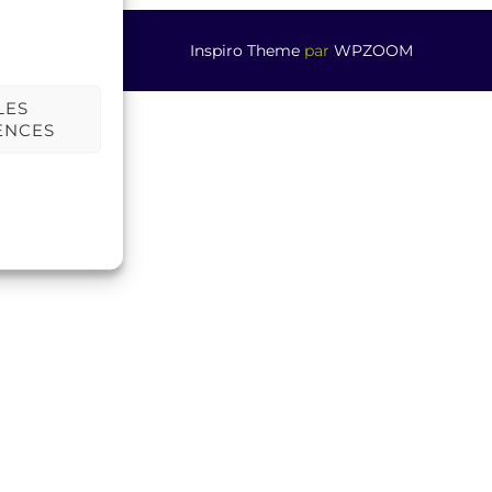
Inspiro Theme
par
WPZOOM
LES
ENCES