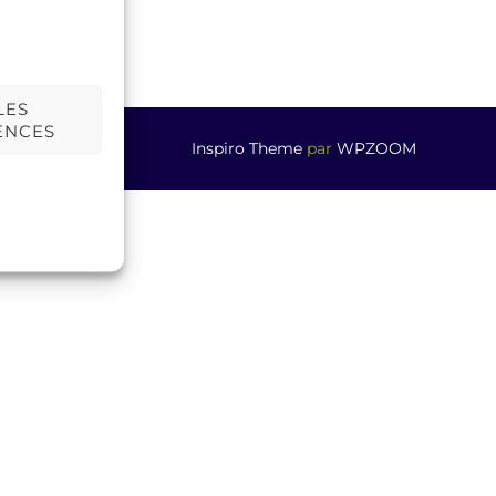
LES
ENCES
Inspiro Theme
par
WPZOOM