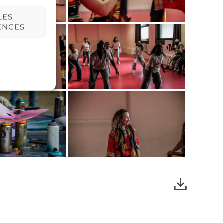
LES
ENCES