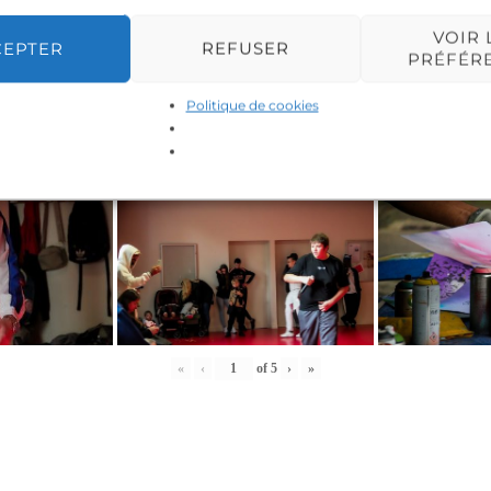
VOIR 
CEPTER
REFUSER
PRÉFÉR
Politique de cookies
«
‹
of
5
›
»