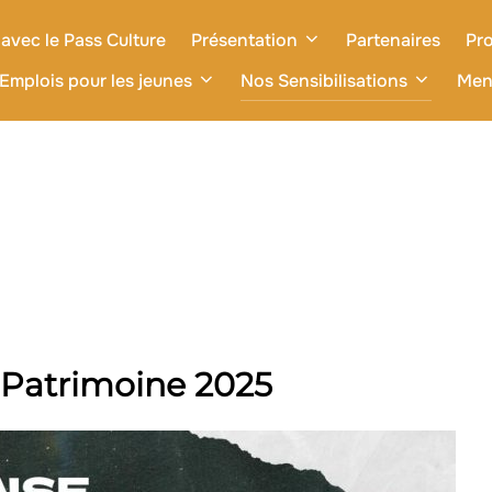
avec le Pass Culture
Présentation
Partenaires
Pro
Emplois pour les jeunes
Nos Sensibilisations
Men
Patrimoine 2025