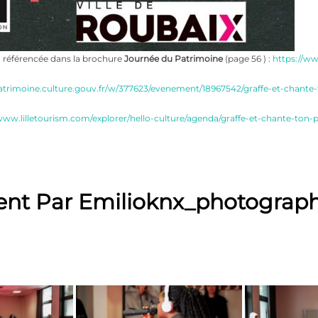
n référencée dans la brochure
Journée du Patrimoine
(page 56 ) :
https://w
atrimoine.culture.gouv.fr/w/377623/evenement/18967542/graffe-et-chante
www.lilletourism.com/explorer/hello-culture/agenda/graffe-et-chante-ton
ent Par Emilioknx_photograp