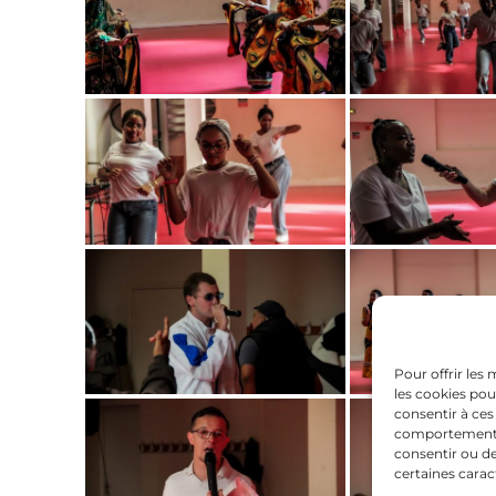
Pour offrir les
les cookies pou
consentir à ces
comportement de
consentir ou de
certaines carac