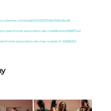
ww.calameo.com/read/000053137a84f3db28cd6
-ton-patrimoine-association-da-mas#/events/18967542
-patrimoine-association-da-mas-roubaix-fr-5928630/
hy