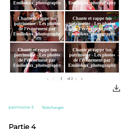
Emilioknx_photography
Emilioknx_photography
Chante et rappe ton
Chante et rappe ton
patrimoine - Les photos
patrimoine - Les photos
de l’évènement par
de l’évènement par
Emilioknx_photography
Emilioknx_photography
Chante et rappe ton
Chante et rappe ton
patrimoine - Les photos
patrimoine - Les photos
de l’évènement par
de l’évènement par
Emilioknx_photography
Emilioknx_photography
«
‹
of
2
›
»
patrimoine-3
Télécharger
Partie 4