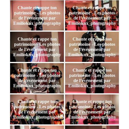
Chante et rappe ton
Chante et rappe ton
patrimoine - Les photos
patrimoine - Les photos
de l’évènement par
de l’évènement par
Emilioknx_photography
Emilioknx_photography
Chante et rappe ton
Chante et rappe ton
patrimoine - Les photos
patrimoine - Les photos
de l’évènement par
de l’évènement par
Emilioknx_photography
Emilioknx_photography
Chante et rappe ton
Chante et rappe ton
patrimoine - Les photos
patrimoine - Les photos
de l’évènement par
de l’évènement par
Emilioknx_photography
Emilioknx_photography
Chante et rappe ton
Chante et rappe ton
patrimoine - Les photos
patrimoine - Les photos
de l’évènement par
de l’évènement par
Emilioknx_photography
Emilioknx_photography