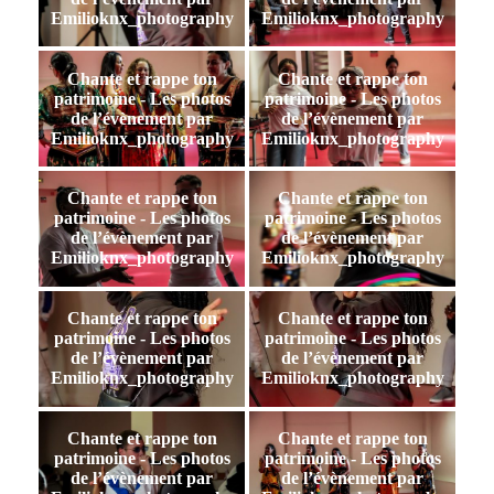
Emilioknx_photography
Emilioknx_photography
Chante et rappe ton
Chante et rappe ton
patrimoine - Les photos
patrimoine - Les photos
de l’évènement par
de l’évènement par
Emilioknx_photography
Emilioknx_photography
Chante et rappe ton
Chante et rappe ton
patrimoine - Les photos
patrimoine - Les photos
de l’évènement par
de l’évènement par
Emilioknx_photography
Emilioknx_photography
Chante et rappe ton
Chante et rappe ton
patrimoine - Les photos
patrimoine - Les photos
de l’évènement par
de l’évènement par
Emilioknx_photography
Emilioknx_photography
Chante et rappe ton
Chante et rappe ton
patrimoine - Les photos
patrimoine - Les photos
de l’évènement par
de l’évènement par