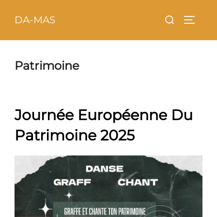
Aller
principal
Rechercher :
DA-MAS
au
PERMU
contenu
Patrimoine
Journée Européenne Du
Patrimoine 2025