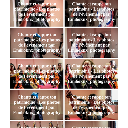
Chante et rappe ton
Chante et rappe ton
patrimoine - Les photos
patrimoine - Les photos
de l’évènement par
de l’évènement par
Emilioknx_photography
Emilioknx_photography
Chante et rappe ton
Chante et rappe ton
patrimoine - Les photos
patrimoine - Les photos
de l’évènement par
de l’évènement par
Emilioknx_photography
Emilioknx_photography
Chante et rappe ton
Chante et rappe ton
patrimoine - Les photos
patrimoine - Les photos
de l’évènement par
de l’évènement par
Emilioknx_photography
Emilioknx_photography
Chante et rappe ton
Chante et rappe ton
patrimoine - Les photos
patrimoine - Les photos
de l’évènement par
de l’évènement par
Emilioknx_photography
Emilioknx_photography