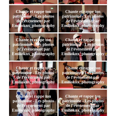
Chante et rappe ton
Chante et rappe ton
patrimoine - Les photos
patrimoine - Les photos
de l’évènement par
de l’évènement par
Emilioknx_photography
Emilioknx_photography
Chante et rappe ton
Chante et rappe ton
patrimoine - Les photos
patrimoine - Les photos
de l’évènement par
de l’évènement par
Emilioknx_photography
Emilioknx_photography
Chante et rappe ton
Chante et rappe ton
patrimoine - Les photos
patrimoine - Les photos
de l’évènement par
de l’évènement par
Emilioknx_photography
Emilioknx_photography
Chante et rappe ton
Chante et rappe ton
patrimoine - Les photos
patrimoine - Les photos
de l’évènement par
de l’évènement par
Emilioknx_photography
Emilioknx_photography