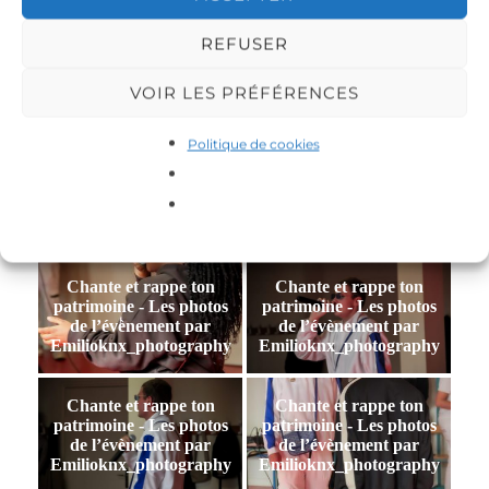
REFUSER
Chante et rappe ton
Chante et rappe ton
patrimoine - Les photos
patrimoine - Les photos
de l’évènement par
de l’évènement par
VOIR LES PRÉFÉRENCES
Emilioknx_photography
Emilioknx_photography
Politique de cookies
Chante et rappe ton
Chante et rappe ton
patrimoine - Les photos
patrimoine - Les photos
de l’évènement par
de l’évènement par
Emilioknx_photography
Emilioknx_photography
Chante et rappe ton
Chante et rappe ton
patrimoine - Les photos
patrimoine - Les photos
de l’évènement par
de l’évènement par
Emilioknx_photography
Emilioknx_photography
Chante et rappe ton
Chante et rappe ton
patrimoine - Les photos
patrimoine - Les photos
de l’évènement par
de l’évènement par
Emilioknx_photography
Emilioknx_photography