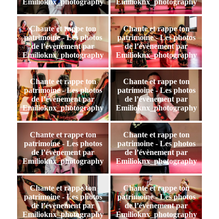
Emilioknx_photography
Emilioknx_photography
Chante et rappe ton
Chante et rappe ton
patrimoine - Les photos
patrimoine - Les photos
de l’évènement par
de l’évènement par
Emilioknx_photography
Emilioknx_photography
Chante et rappe ton
Chante et rappe ton
patrimoine - Les photos
patrimoine - Les photos
de l’évènement par
de l’évènement par
Emilioknx_photography
Emilioknx_photography
Chante et rappe ton
Chante et rappe ton
patrimoine - Les photos
patrimoine - Les photos
de l’évènement par
de l’évènement par
Emilioknx_photography
Emilioknx_photography
Chante et rappe ton
Chante et rappe ton
patrimoine - Les photos
patrimoine - Les photos
de l’évènement par
de l’évènement par
Emilioknx_photography
Emilioknx_photography