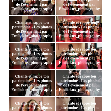
de l’évènement par
de l’évènement par
Emilioknx_photography
Emilioknx_photography
Chante et rappe ton
Chante et rappe ton
patrimoine - Les photos
patrimoine - Les photos
de l’évènement par
de l’évènement par
Emilioknx_photography
Emilioknx_photography
Chante et rappe ton
Chante et rappe ton
patrimoine - Les photos
patrimoine - Les photos
de l’évènement par
de l’évènement par
Emilioknx_photography
Emilioknx_photography
Chante et rappe ton
Chante et rappe ton
patrimoine - Les photos
patrimoine - Les photos
de l’évènement par
de l’évènement par
Emilioknx_photography
Emilioknx_photography
Chante et rappe ton
Chante et rappe ton
patrimoine - Les photos
patrimoine - Les photos