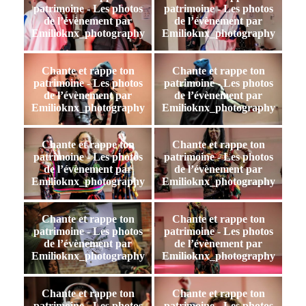
patrimoine - Les photos
patrimoine - Les photos
de l’évènement par
de l’évènement par
Emilioknx_photography
Emilioknx_photography
Chante et rappe ton
Chante et rappe ton
patrimoine - Les photos
patrimoine - Les photos
de l’évènement par
de l’évènement par
Emilioknx_photography
Emilioknx_photography
Chante et rappe ton
Chante et rappe ton
patrimoine - Les photos
patrimoine - Les photos
de l’évènement par
de l’évènement par
Emilioknx_photography
Emilioknx_photography
Chante et rappe ton
Chante et rappe ton
patrimoine - Les photos
patrimoine - Les photos
de l’évènement par
de l’évènement par
Emilioknx_photography
Emilioknx_photography
Chante et rappe ton
Chante et rappe ton
patrimoine - Les photos
patrimoine - Les photos