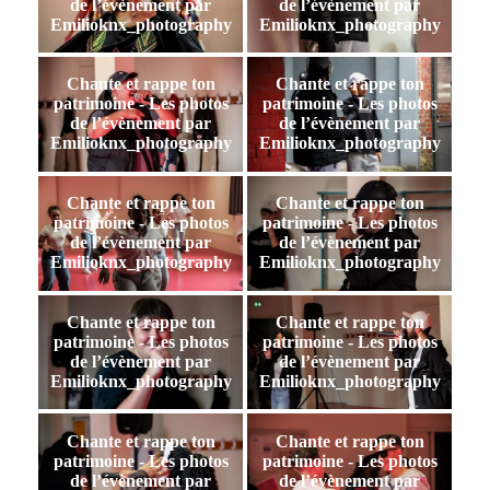
de l’évènement par
de l’évènement par
Emilioknx_photography
Emilioknx_photography
Chante et rappe ton
Chante et rappe ton
patrimoine - Les photos
patrimoine - Les photos
de l’évènement par
de l’évènement par
Emilioknx_photography
Emilioknx_photography
Chante et rappe ton
Chante et rappe ton
patrimoine - Les photos
patrimoine - Les photos
de l’évènement par
de l’évènement par
Emilioknx_photography
Emilioknx_photography
Chante et rappe ton
Chante et rappe ton
patrimoine - Les photos
patrimoine - Les photos
de l’évènement par
de l’évènement par
Emilioknx_photography
Emilioknx_photography
Chante et rappe ton
Chante et rappe ton
patrimoine - Les photos
patrimoine - Les photos
de l’évènement par
de l’évènement par