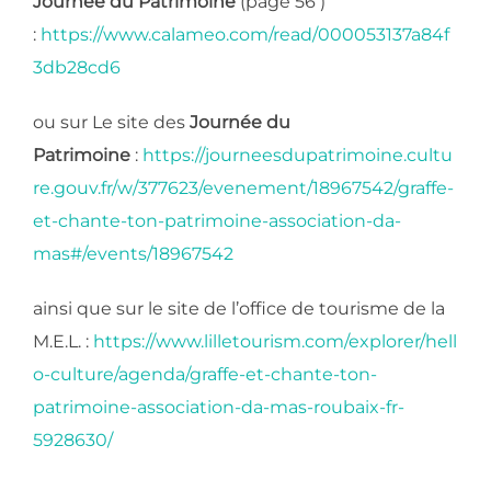
Journée du Patrimoine
(page 56 )
:
https://www.calameo.com/read/000053137a84f
3db28cd6
ou sur Le site des
Journée du
Patrimoine
:
https://journeesdupatrimoine.cultu
re.gouv.fr/w/377623/evenement/18967542/graffe-
et-chante-ton-patrimoine-association-da-
mas#/events/18967542
ainsi que sur le site de l’office de tourisme de la
M.E.L. :
https://www.lilletourism.com/explorer/hell
o-culture/agenda/graffe-et-chante-ton-
patrimoine-association-da-mas-roubaix-fr-
5928630/