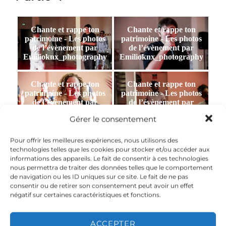
Chante et rappe ton
Chante et rappe ton
patrimoine - Les photos
patrimoine - Les photos
de l’évènement par
de l’évènement par
Emilioknx_photography
Emilioknx_photography
Chante et rappe ton
Chante et rappe ton
patrimoine - Les photos
patrimoine - Les photos
de l’évènement par
de l’évènement par
Emilioknx_photography
Emilioknx_photography
Gérer le consentement
Chante et rappe ton
Chante et rappe ton
Pour offrir les meilleures expériences, nous utilisons des
patrimoine - Les photos
patrimoine - Les photos
technologies telles que les cookies pour stocker et/ou accéder aux
de l’évènement par
de l’évènement par
informations des appareils. Le fait de consentir à ces technologies
Emilioknx_photography
Emilioknx_photography
nous permettra de traiter des données telles que le comportement
de navigation ou les ID uniques sur ce site. Le fait de ne pas
consentir ou de retirer son consentement peut avoir un effet
Chante et rappe ton
Chante et rappe ton
négatif sur certaines caractéristiques et fonctions.
patrimoine - Les photos
patrimoine - Les photos
de l’évènement par
de l’évènement par
Emilioknx_photography
Emilioknx_photography
ACCEPTER