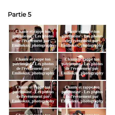
Partie 5
Chante et rappe ton
Chante et rappe ton
patrimoine - Les photos
patrimoine - Les photos
de l’évènement par
de l’évènement par
Emilioknx_photography
Emilioknx_photography
Chante et rappe ton
Chante et rappe ton
patrimoine - Les photos
patrimoine - Les photos
de l’évènement par
de l’évènement par
Emilioknx_photography
Emilioknx_photography
Chante et rappe ton
Chante et rappe ton
patrimoine - Les photos
patrimoine - Les photos
de l’évènement par
de l’évènement par
Emilioknx_photography
Emilioknx_photography