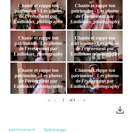
Chante et rappe ton
Chante et rappe ton
patrimoine - Les photos
patrimoine - Les photos
de l’évènement par
de l’évènement par
Emilioknx_photography
Emilioknx_photography
Chante et rappe ton
Chante et rappe ton
patrimoine - Les photos
patrimoine - Les photos
de l’évènement par
de l’évènement par
Emilioknx_photography
Emilioknx_photography
Chante et rappe ton
Chante et rappe ton
patrimoine - Les photos
patrimoine - Les photos
de l’évènement par
de l’évènement par
Emilioknx_photography
Emilioknx_photography
«
‹
of
4
›
»
patrimoine-4
Télécharger