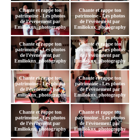
Chante et rappe ton
Chante et rappe ton
patrimoine - Les photos
patrimoine - Les photos
de l’évènement par
de l’évènement par
Emilioknx_photography
Emilioknx_photography
Chante et rappe ton
Chante et rappe ton
patrimoine - Les photos
patrimoine - Les photos
de l’évènement par
de l’évènement par
Emilioknx_photography
Emilioknx_photography
Chante et rappe ton
Chante et rappe ton
patrimoine - Les photos
patrimoine - Les photos
de l’évènement par
de l’évènement par
Emilioknx_photography
Emilioknx_photography
Chante et rappe ton
Chante et rappe ton
patrimoine - Les photos
patrimoine - Les photos
de l’évènement par
de l’évènement par
Emilioknx_photography
Emilioknx_photography