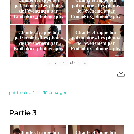
Chante et rappe ton
Chante et rappe ton
patrimoine - Les photos
patrimoine - Les photos
de l’évènement par
de l’évènement par
Emilioknx_photography
Emilioknx_photography
Chante et rappe ton
Chante et rappe ton
patrimoine - Les photos
patrimoine - Les photos
de l’évènement par
de l’évènement par
Emilioknx_photography
Emilioknx_photography
«
‹
of
4
›
»
patrimoine-2
Télécharger
Partie 3
Chante et rappe ton
Chante et rappe ton