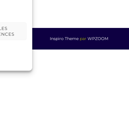
LES
ENCES
Inspiro Theme
par
WPZOOM