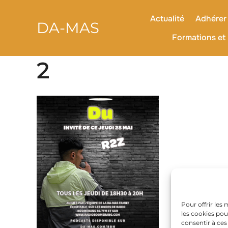
contenu
Aller
principal
au
Actualité
Adhérer 
DA-MAS
contenu
Formations et 
2
Pour offrir les
les cookies pou
consentir à ces