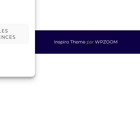
LES
ENCES
Inspiro Theme
par
WPZOOM