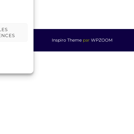
LES
ENCES
Inspiro Theme
par
WPZOOM