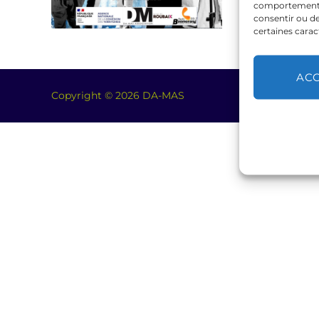
comportement de
consentir ou de
certaines carac
AC
Copyright © 2026 DA-MAS