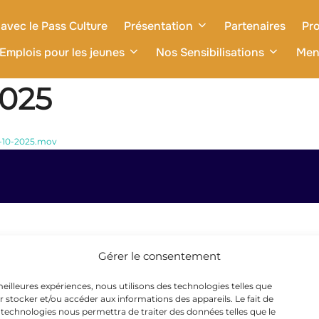
avec le Pass Culture
Présentation
Partenaires
Pro
Emplois pour les jeunes
Nos Sensibilisations
Men
2025
6-10-2025.mov
Gérer le consentement
 meilleures expériences, nous utilisons des technologies telles que
r stocker et/ou accéder aux informations des appareils. Le fait de
 technologies nous permettra de traiter des données telles que le