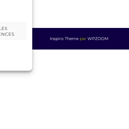
LES
ENCES
Inspiro Theme
par
WPZOOM