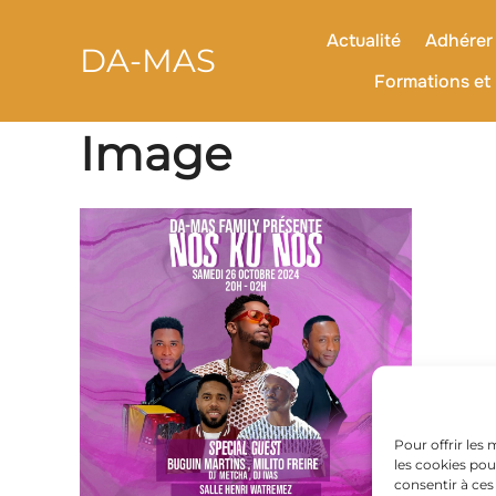
contenu
Aller
principal
au
Actualité
Adhérer 
DA-MAS
contenu
Formations et 
Image
Pour offrir les
les cookies pou
consentir à ces