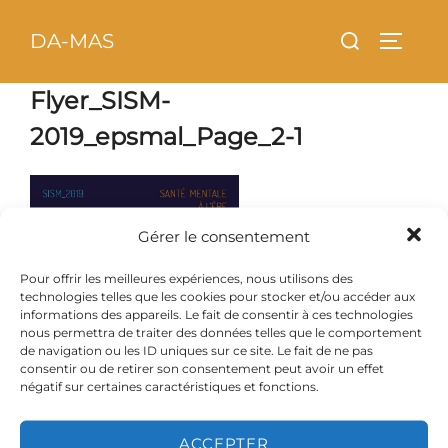
Aller
principal
Rechercher :
DA-MAS
au
PERMU
contenu
Flyer_SISM-
2019_epsmal_Page_2-1
Gérer le consentement
Pour offrir les meilleures expériences, nous utilisons des
technologies telles que les cookies pour stocker et/ou accéder aux
informations des appareils. Le fait de consentir à ces technologies
nous permettra de traiter des données telles que le comportement
de navigation ou les ID uniques sur ce site. Le fait de ne pas
consentir ou de retirer son consentement peut avoir un effet
négatif sur certaines caractéristiques et fonctions.
ACCEPTER