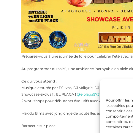
​Préparez-vous à une journée de folie pour célébrer l’été avec la
​Au programme : du soleil, une ambiance incroyable en plein ai
​Ce qui vous attend :
Musique assurée par DJ Ivas, DJ Valkyrie, DJ Wik3d et DJ Gobe
Showcase exclusif : EL PLAGA !
@elplaga97310
Pour offrir les
2 workshops pour débutants évolutifs avec Aleksandra & Clémen
les cookies pou
consentir à ces
Max du Bims avec jonglonge de bouteilles au bar Surprise ave
comportement de
consentir ou de
Barbecue sur place
certaines carac