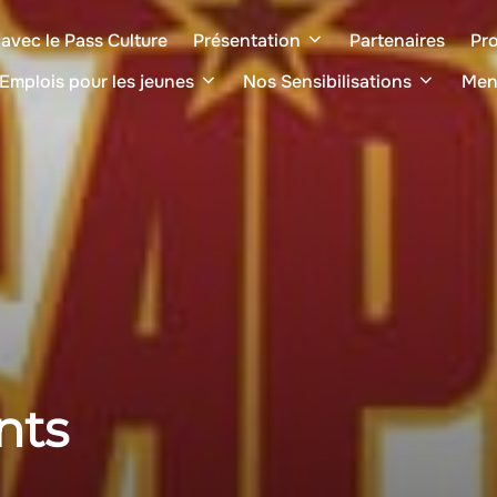
avec le Pass Culture
Présentation
Partenaires
Pro
Emplois pour les jeunes
Nos Sensibilisations
Men
nts