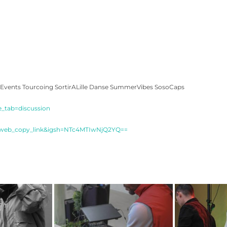
eEvents Tourcoing SortirALille Danse SummerVibes SosoCaps
_tab=discussion
ig_web_copy_link&igsh=NTc4MTIwNjQ2YQ==