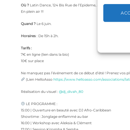
Où ?
Latin Dance, 124 Bis Rue de l’Epideme, 59200 Tourcoing.
En plein air !!!
AC
Quand ?
Le 6 juin.
Horaires
: De 15h à 2h.
​Tarifs :
​7€ en ligne (lien dans la bio)
​10€ sur place
​Ne manquez pas l’événement de ce début d’été ! Prenez vos pl
(Lien HelloAsso
https://www.helloasso.com/associations/l
Réalisation du visuel :
@dj_divah_80
LE PROGRAMME :
​15:00 | Ouverture en beauté avec DJ Afro-Caribbean
​Showtime : Jonglage enflammé au bar
​16:00 | Workshop avec Aleksia & Clément
​17:00 | Session Kizomba & Semba