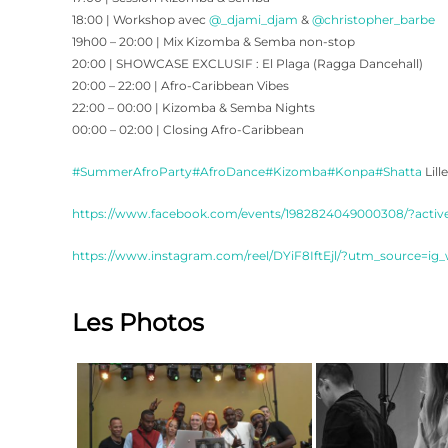
​18:00 | Workshop avec
@_djami_djam
&
@christopher_barbe
​19h00 – 20:00 | Mix Kizomba & Semba non-stop
​20:00 | SHOWCASE EXCLUSIF : El Plaga (Ragga Dancehall)
​20:00 – 22:00 | Afro-Caribbean Vibes
​22:00 – 00:00 | Kizomba & Semba Nights
​00:00 – 02:00 | Closing Afro-Caribbean
#SummerAfroParty
#AfroDance
#Kizomba
#Konpa
#Shatta
Lill
https://www.facebook.com/events/1982824049000308/?active
https://www.instagram.com/reel/DYiF8IftEjl/?utm_source=
Les Photos