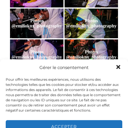
Photos
Photos
@emilioknx_photography
@emilioknx_photography
Photos
Photos
@emilioknx_photography
@emilioknx_photography
Gérer le consentement
Pour offrir les meilleures expériences, nous utilisons des
Photos
Photos
technologies telles que les cookies pour stocker et/ou accéder aux
@emilioknx_photography
@emilioknx_photography
informations des appareils. Le fait de consentir à ces technologies
nous permettra de traiter des données telles que le comportement
de navigation ou les ID uniques sur ce site. Le fait de ne pas
consentir ou de retirer son consentement peut avoir un effet
négatif sur certaines caractéristiques et fonctions.
Photos
Photos
@emilioknx_photography
@emilioknx_photography
ACCEPTER