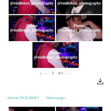
@emilioknx_photography
@emilioknx_photography
Photos
Photos
@emilioknx_photography
@emilioknx_photography
Photos
@emilioknx_photography
«
‹
of
3
›
»
duk-es_19-12-2025-1
Télécharger