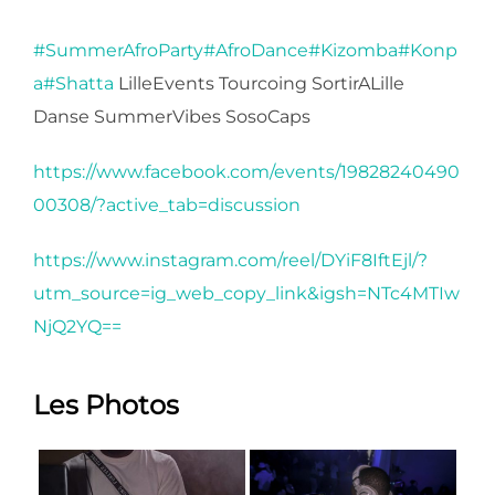
#SummerAfroParty
#AfroDance
#Kizomba
#Konp
a
#Shatta
LilleEvents Tourcoing SortirALille
Danse SummerVibes SosoCaps
https://www.facebook.com/events/19828240490
00308/?active_tab=discussion
https://www.instagram.com/reel/DYiF8IftEjl/?
utm_source=ig_web_copy_link&igsh=NTc4MTIw
NjQ2YQ==
Les Photos