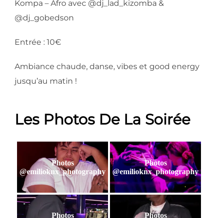
Kompa – Afro avec @dj_lad_kizomba &
@dj_gobedson
Entrée : 10€
Ambiance chaude, danse, vibes et good energy
jusqu’au matin !
Les Photos De La Soirée
Photos
Photos
@emilioknx_photography
@emilioknx_photography
Photos
Photos