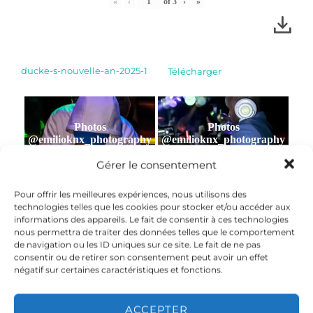
«
‹
of
3
›
»
ducke-s-nouvelle-an-2025-1
Télécharger
Photos
Photos
@emilioknx_photography
@emilioknx_photography
Gérer le consentement
Pour offrir les meilleures expériences, nous utilisons des
Photos
Photos
technologies telles que les cookies pour stocker et/ou accéder aux
@emilioknx_photography
@emilioknx_photography
informations des appareils. Le fait de consentir à ces technologies
nous permettra de traiter des données telles que le comportement
de navigation ou les ID uniques sur ce site. Le fait de ne pas
consentir ou de retirer son consentement peut avoir un effet
négatif sur certaines caractéristiques et fonctions.
Photos
Photos
@emilioknx_photography
@emilioknx_photography
ACCEPTER