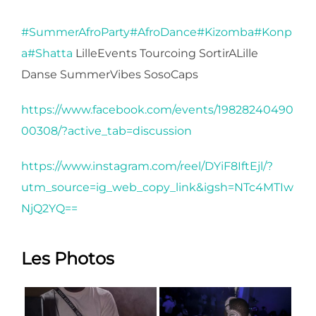
#SummerAfroParty
#AfroDance
#Kizomba
#Konp
a
#Shatta
LilleEvents Tourcoing SortirALille
Danse SummerVibes SosoCaps
https://www.facebook.com/events/19828240490
00308/?active_tab=discussion
https://www.instagram.com/reel/DYiF8IftEjl/?
utm_source=ig_web_copy_link&igsh=NTc4MTIw
NjQ2YQ==
Les Photos