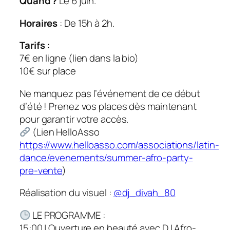
Quand ?
Le 6 juin.
Horaires
: De 15h à 2h.
​Tarifs :
​7€ en ligne (lien dans la bio)
​10€ sur place
​Ne manquez pas l’événement de ce début
d’été ! Prenez vos places dès maintenant
pour garantir votre accès.
(Lien HelloAsso
https://www.helloasso.com/associations/latin-
dance/evenements/summer-afro-party-
pre-vente
)
Réalisation du visuel :
@dj_divah_80
LE PROGRAMME :
​15:00 | Ouverture en beauté avec DJ Afro-