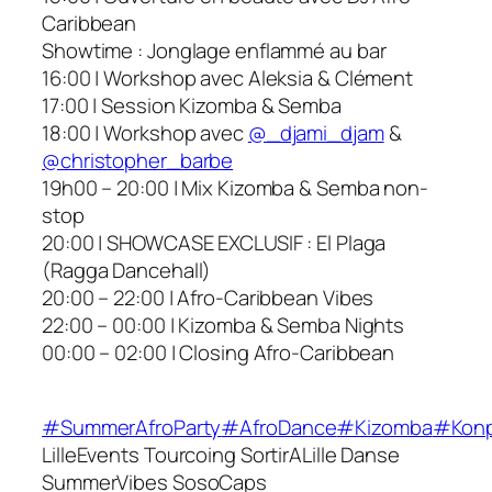
Caribbean
​Showtime : Jonglage enflammé au bar
​16:00 | Workshop avec Aleksia & Clément
​17:00 | Session Kizomba & Semba
​18:00 | Workshop avec
@_djami_djam
&
@christopher_barbe
​19h00 – 20:00 | Mix Kizomba & Semba non-
stop
​20:00 | SHOWCASE EXCLUSIF : El Plaga
(Ragga Dancehall)
​20:00 – 22:00 | Afro-Caribbean Vibes
​22:00 – 00:00 | Kizomba & Semba Nights
​00:00 – 02:00 | Closing Afro-Caribbean
#SummerAfroParty
#AfroDance
#Kizomba
#Kon
LilleEvents Tourcoing SortirALille Danse
SummerVibes SosoCaps