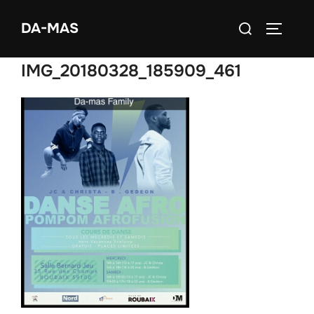
Aller
Rechercher :
DA-MAS
au
PERMUT
contenu
IMG_20180328_185909_461