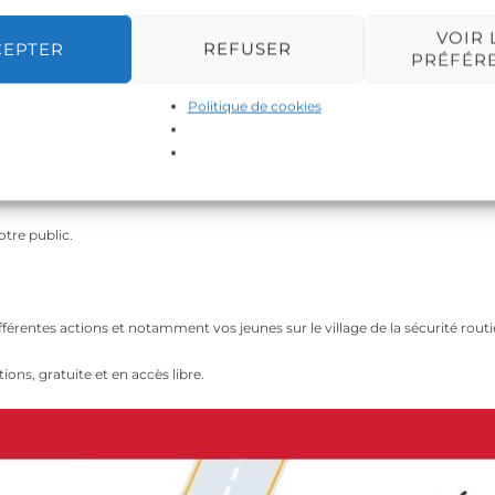
VOIR 
CEPTER
REFUSER
PRÉFÉR
é routière qui se déroulera du Lundi 16 au Samedi 21 Mai 2022.
Politique de cookies
 Mai 2022
qui aura lieu le lundi 16 Mai à 17h00 à la Maison des associations ( 
otre public.
fférentes actions et notamment vos jeunes sur le village de la sécurité routi
ions, gratuite et en accès libre.