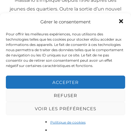
Massano s’implique depuis 1996 auprès des
jeunes des quartiers. Outre la sortie d’un nouvel
opus intitulé « 59 minutes de hip hop » et un
Gérer le consentement
concert à la clé ce samedi, Da-Mas envoie trois
Pour offrir les meilleures expériences, nous utilisons des
jeunes en échange interculturel au Canada.
technologies telles que les cookies pour stocker et/ou accéder aux
informations des appareils. Le fait de consentir à ces technologies
Voilà plus d’une décennie que le collectif de hip
nous permettra de traiter des données telles que le comportement
de navigation ou les ID uniques sur ce site. Le fait de ne pas
hop Da-Mas s’investit auprès de la jeunesse
consentir ou de retirer son consentement peut avoir un effet
négatif sur certaines caractéristiques et fonctions.
roubaisienne au travers de stages de danse,
d’ateliers d’écriture, d’émissions de radio (dont la
ACCEPTER
désormais incontournable « Radio du hip
hop »sur Pastel FM) ou de multiples concerts.
REFUSER
Album et concert promotionnel
VOIR LES PRÉFÉRENCES
Politique de cookies
Loin de s’essouffler, l’association emmenée par