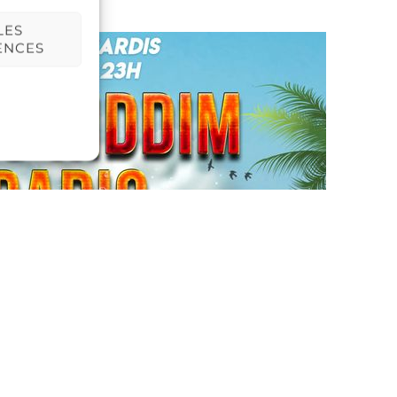
LES
ENCES