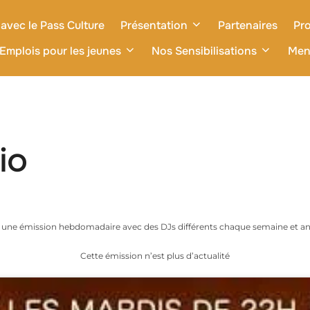
avec le Pass Culture
Présentation
Partenaires
Pro
Emplois pour les jeunes
Nos Sensibilisations
Men
io
t une émission hebdomadaire avec des DJs différents chaque semaine et 
Cette émission n’est plus d’actualité