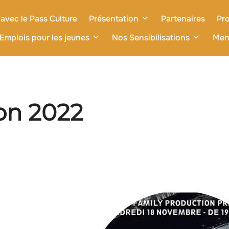
avec le Pass Culture
Présentation
Partenaires
Pro
Emplois pour les jeunes
Nos Sensibilisations
Men
on 2022