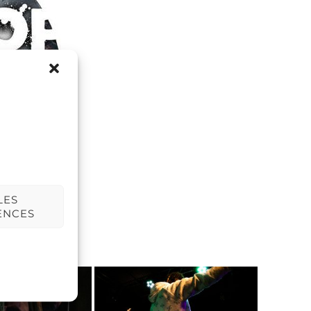
LES
ENCES