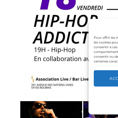
Pour offrir les
les cookies pou
consentir à ces
comportement de
consentir ou de
certaines carac
AC