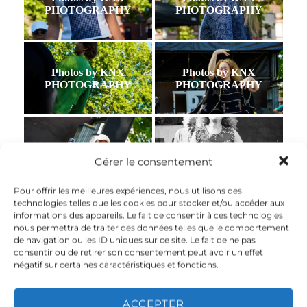
PHOTOGRAPHY
PHOTOGRAPHY
Photos by KNX
Photos by KNX
PHOTOGRAPHY
PHOTOGRAPHY
Photos by KNX
Photos by KNX
PHOTOGRAPHY
PHOTOGRAPHY
Gérer le consentement
Pour offrir les meilleures expériences, nous utilisons des
technologies telles que les cookies pour stocker et/ou accéder aux
informations des appareils. Le fait de consentir à ces technologies
Photos by KNX
Photos by KNX
nous permettra de traiter des données telles que le comportement
PHOTOGRAPHY
PHOTOGRAPHY
de navigation ou les ID uniques sur ce site. Le fait de ne pas
consentir ou de retirer son consentement peut avoir un effet
négatif sur certaines caractéristiques et fonctions.
Photos by KNX
Photos by KNX
ACCEPTER