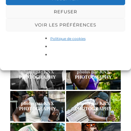
PHOTOGRAPHY
PHOTOGRAPHY
REFUSER
«
‹
of
5
›
»
VOIR LES PRÉFÉRENCES
Politique de cookies
roubaix-feminin2026-1
Télécharger
photos par KNX
photos par KNX
PHOTOGRAPHY
PHOTOGRAPHY
photos par KNX
photos par KNX
PHOTOGRAPHY
PHOTOGRAPHY