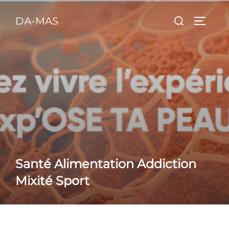
Aller
principal
Rechercher :
DA-MAS
au
PERMU
contenu
Santé Alimentation Addiction
Mixité Sport