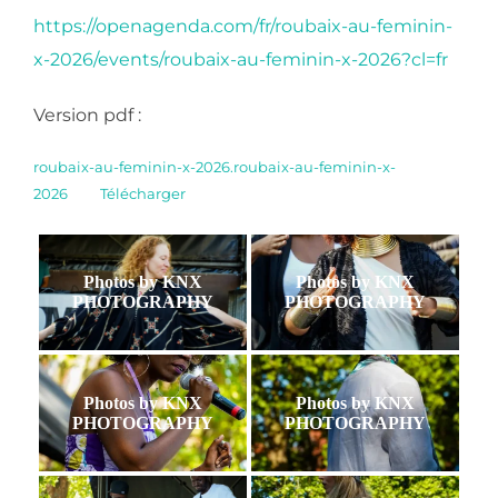
https://openagenda.com/fr/roubaix-au-feminin-
x-2026/events/roubaix-au-feminin-x-2026?cl=fr
Version pdf :
roubaix-au-feminin-x-2026.roubaix-au-feminin-x-
2026
Télécharger
Photos by KNX
Photos by KNX
PHOTOGRAPHY
PHOTOGRAPHY
Photos by KNX
Photos by KNX
PHOTOGRAPHY
PHOTOGRAPHY