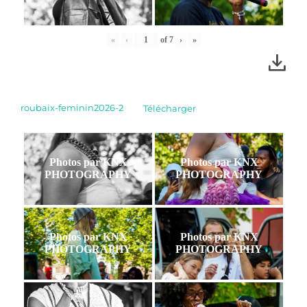
«
‹
of
7
›
»
roubaix-feminin2026-2
Télécharger
Photos par KNX
Photos par KNX
PHOTOGRAPHY
PHOTOGRAPHY
Photos par KNX
Photos par KNX
PHOTOGRAPHY
PHOTOGRAPHY