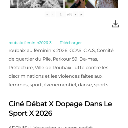
«
‹
of
6
›
»
roubaix-feminin2026-3
Télécharger
roubaix au féminin x 2026, CCAS, C.A.S, Comité
de quartier du Pile, Parkour 59, Da-mas,
Préfecture, Ville de Roubaix, lutte contre les
discriminations et les violences faites aux
femmes, sport, évenementiel, danse, sports
Ciné Débat X Dopage Dans Le
Sport X 2026
ADONIS : L’obsession du corps parfait