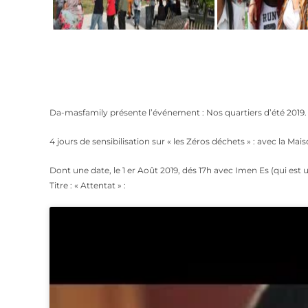
Da-masfamily présente l’événement : Nos quartiers d’été 2019.
4 jours de sensibilisation sur « les Zéros déchets » : avec la Mais
Dont une date, le 1 er Août 2019, dés 17h avec Imen Es (qui es
Titre : « Attentat » :