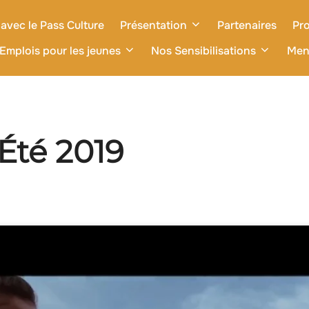
avec le Pass Culture
Présentation
Partenaires
Pro
Emplois pour les jeunes
Nos Sensibilisations
Men
Été 2019