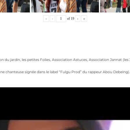
«
‹
of
19
›
»
on du jardin, les petites Folies, Association Astuces, Association Jannat (les 29
t une chanteuse signée dans le label “Fulgu Prod” du rappeur Abou Debeing).