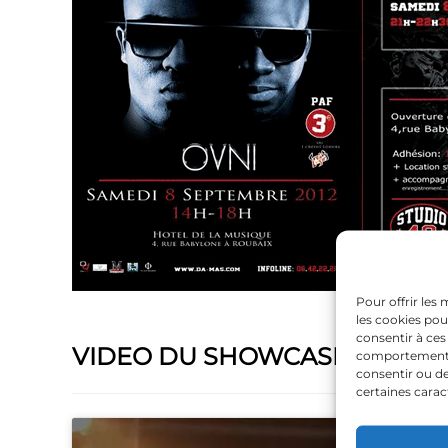
Pour offrir les
les cookies pou
consentir à ces
VIDEO DU SHOWCASE
comportement de
consentir ou de
certaines carac