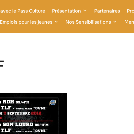
avec le Pass Culture
Présentation
Partenaires
Pro
Emplois pour les jeunes
Nos Sensibilisations
Men
F