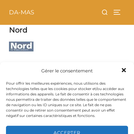
Aller
principal
Rechercher :
DA-MAS
au
PERMU
contenu
Nord
Gérer le consentement
Copyright © 2026 DA-MAS
Pour offrir les meilleures expériences, nous utilisons des
technologies telles que les cookies pour stocker et/ou accéder aux
Inspiro Theme
par
WPZOOM
informations des appareils. Le fait de consentir à ces technologies
nous permettra de traiter des données telles que le comportement
de navigation ou les ID uniques sur ce site. Le fait de ne pas
consentir ou de retirer son consentement peut avoir un effet
négatif sur certaines caractéristiques et fonctions.
ACCEPTER