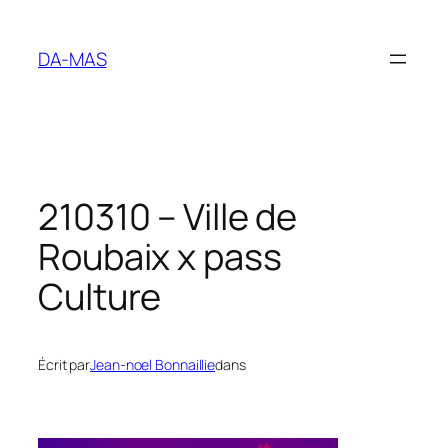
Aller
au
DA-MAS
contenu
210310 – Ville de
Roubaix x pass
Culture
Écrit par
Jean-noel Bonnaillie
dans